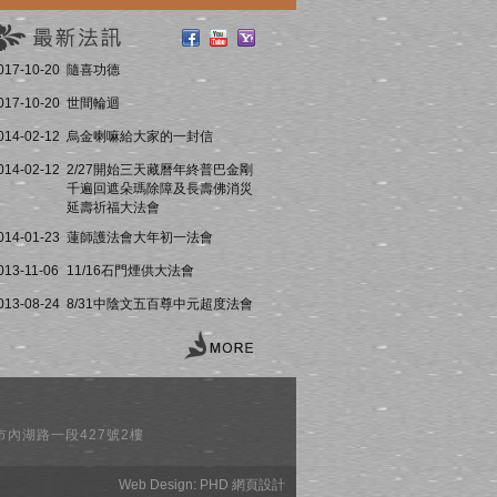
017-10-20
隨喜功德
017-10-20
世間輪迴
014-02-12
烏金喇嘛給大家的一封信
014-02-12
2/27開始三天藏曆年終普巴金剛
千遍回遮朵瑪除障及長壽佛消災
延壽祈福大法會
014-01-23
蓮師護法會大年初一法會
013-11-06
11/16石門煙供大法會
013-08-24
8/31中陰文五百尊中元超度法會
址: 台北市內湖路一段427號2樓
Web Design:
PHD 網頁設計